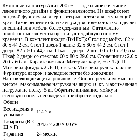
Кухонный гарнитур Анит 200 см — идеальное сочетание
лаконичного дизайна и функциональности. На шкафах нет
лицевой фурнитуры, дверцы открываются за выступающий
край. Такое решение облегчает уход за поверхностью и делает
внешний вид мебели более сдержанным. Оптимально
подобранные элементы организуют удобную систему
хранения. В комплект входят (ВхШхГ): Стол под мойку: 82 х
80 х 44,2 см. Стол 1 дверь 1 ящик: 82 х 60 х 44,2 см. Стол 1
дверь: 82 х 60 х 44,2 см. Шкаф 1 дверь, 2 шт.: 60 х 60 х 29,6 см.
Шкаф 2 двери со стеклом: 60 х 80 х 29,6 см. Столешница: 2,6 х
200 х 60 см. Характеристики: Материал корпусов: ЛДСП.
Материал фасадов: ЛДСП, стекло. Материал ручек: пластик.
Фурнитура дверок: накладные петли без доводчика.
Направляющие ящика: роликовые. Опоры: регулируемые по
высоте. Максимальная нагрузка на ящик: 10 кг. Максимальная
нагрузка на полку: 5 кг. Обратите внимание, мойку и
стеновую панель необходимо приобрести отдельно.
Общие
Вес изделия в
114.3 кг
упаковке
Габариты (В ×
204.6 × 200 × 60 см
Ш × Г)
Гарантия
24 месяца