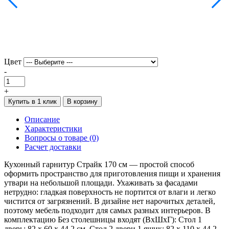
Цвет
-
+
Купить в 1 клик
В корзину
Описание
Характеристики
Вопросы о товаре (0)
Расчет доставки
Кухонный гарнитур Страйк 170 см — простой способ
оформить пространство для приготовления пищи и хранения
утвари на небольшой площади. Ухаживать за фасадами
нетрудно: гладкая поверхность не портится от влаги и легко
чистится от загрязнений. В дизайне нет нарочитых деталей,
поэтому мебель подходит для самых разных интерьеров. В
комплектацию Без столешницы входят (ВхШхГ): Стол 1
дверь: 82 х 60 х 44,2 см. Стол 2 двери 1 ящик: 82 х 110 х 44,2