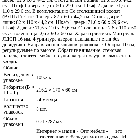
см. Шкаф 1 дверь: 71,6 х 60 х 29,6 см. Шкаф 2 двери: 71,6 х
110 х 29,6 см. В комплектацию Со столешницей входят
(ВхШхГ): Стол 1 дверь: 82 х 60 х 44,2 см. Стол 2 двери 1
ящик: 82 х 110 х 44,2 см. Шкаф 1 дверь: 71,6 х 60 х 29,6 см.
Шкаф 2 двери: 71,6 х 110 х 29,6 см. Столешница: 2,6 х 110 х 60
см. Столешница: 2,6 х 60 х 60 см. Характеристики: Материал:
ЛДСП 16 мм. Фурнитура дверок: накладные петли без
доводчика. Направляющие ящиков: роликовые. Опоры: 10 см,
регулируемые по высоте. Обратите внимание, стеновая
панель, плинтус, мойка и сушилка для посуды в комплект не
входят.
Общие
Вес изделия в
109.3 кг
упаковке
Габариты (В ×
216.2 × 170 × 60 см
Ш × Г)
Гарантия
24 месяца
Количество
8 шт.
упаковок
Объем
0.213287 м3
упаковки
Интернет-магазин « Опт мебели» — это
качественная мебель для уютного дома. Мы