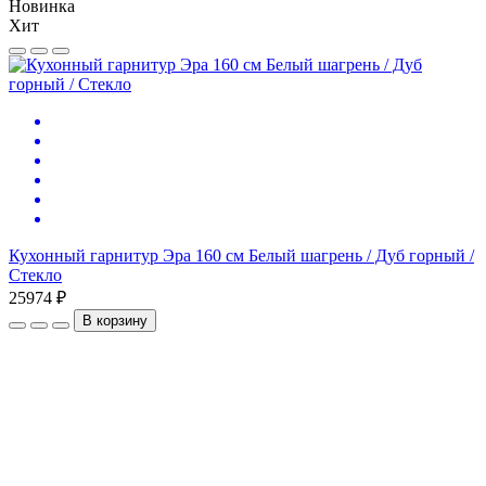
Новинка
Хит
К
Б
2
Кухонный гарнитур Эра 160 см Белый шагрень / Дуб горный /
Стекло
25974 ₽
В корзину