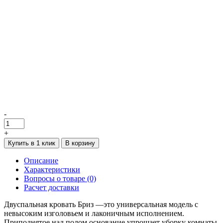
-
+
Купить в 1 клик
В корзину
Описание
Характеристики
Вопросы о товаре (0)
Расчет доставки
Двуспальная кровать Бриз —это универсальная модель с
невысоким изголовьем и лаконичным исполнением.
Приподнятое над полом основание упрощает уборку комнаты.