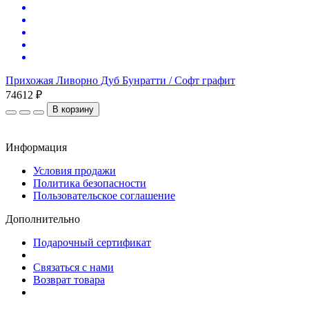
Прихожая Ливорно Дуб Бунратти / Софт графит
П
74612 ₽
7
В корзину
Информация
Условия продажи
Политика безопасности
Пользовательское соглашение
Дополнительно
Подарочный сертификат
Связаться с нами
Возврат товара