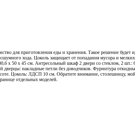
нство для приготовления еды и хранения. Такое решение будет 
много хода. Цоколь защищает от попадания мусора и мелких п
80,6 х 50 х 45 см. Антресольный шкаф 2 двери со стеклом, 2 шт.: 6
 дверцы: накладные петли без доводчиков. Фурнитура откидны
оте. Цоколь: ЛДСП 10 см. Обратите внимание, столешницу, мой
транице отдельных моделей.