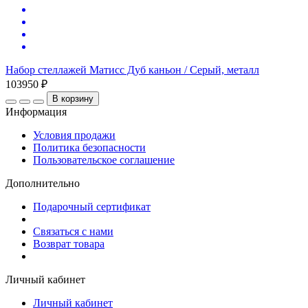
Набор стеллажей Матисс Дуб каньон / Серый, металл
С
103950 ₽
5
В корзину
Информация
Условия продажи
Политика безопасности
Пользовательское соглашение
Дополнительно
Подарочный сертификат
Связаться с нами
Возврат товара
Личный кабинет
Личный кабинет